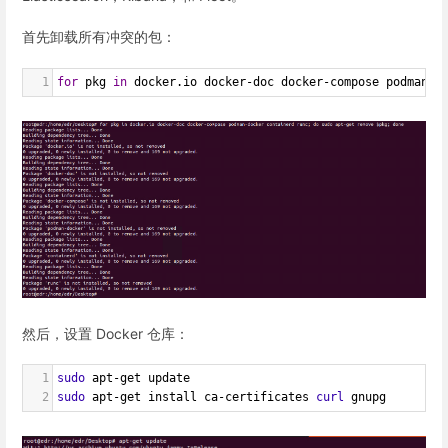
首先卸载所有冲突的包：
1
for
 pkg 
in
 docker.io docker-doc docker-compose podman-d
然后，设置 Docker 仓库：
1
sudo
 apt-get update
2
sudo
 apt-get install ca-certificates 
curl
 gnupg