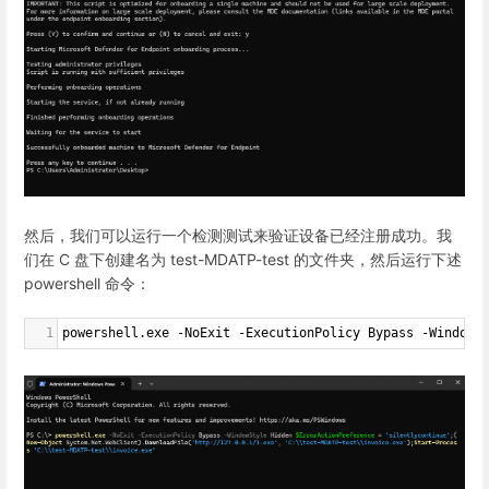
然后，我们可以运行一个检测测试来验证设备已经注册成功。我
们在 C 盘下创建名为 test-MDATP-test 的文件夹，然后运行下述
powershell 命令：
1
powershell
.
exe
-
NoExit
-
ExecutionPolicy
Bypass
-
WindowS