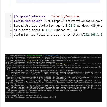
1
$ProgressPreference
=
'SilentlyContinue'
2
Invoke-WebRequest
-
Uri
https
://
artifacts
.
elastic
.
co
/
dow
3
Expand-Archive
.\
elastic-agent-8
.12.2
-
windows-x86_64
.
zi
4
cd
elastic-agent-8
.12.2
-
windows-x86_64
5
.\
elastic-agent
.
exe
install
--
url
=
https
://
192.168.1.165