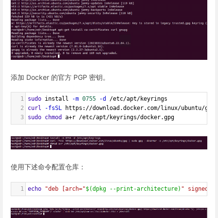
添加 Docker 的官方 PGP 密钥。
1
sudo
 install 
-m
0755
-d
 /etc/apt/keyrings
2
curl
-fsSL
 https://download.docker.com/linux/ubuntu/gpg
3
sudo
chmod
 a
+
r /etc/apt/keyrings/docker.gpg
使用下述命令配置仓库：
1
echo
"deb [arch="
$(dpkg --print-architecture)
" signed-b