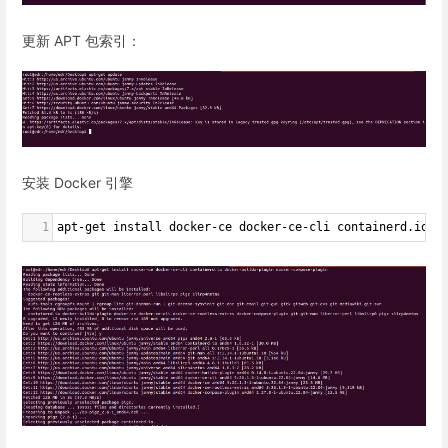
更新 APT 包索引：
安装 Docker 引擎
1
apt-get install docker-ce docker-ce-cli containerd.io d